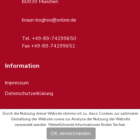
80939 München
braun-boghos@online.de
Tel. +49-89-74299650
Fax +49-89-74299651
Information
Impressum
Datenschutzerklärung
Durch die Nutzung dieser Website stimme ich zu, dass Cookies zur optimalen
Gestaltung der Website sowie zur Analyse der Nutzung der Website
Copyrights 2019 All Rights Reserved
verwendet werden. Weiterführende Informationen finden Sie
hier
.
Webdesign
und
Programmierung
: MAXXmarketing GmbH
OK, einverstanden.